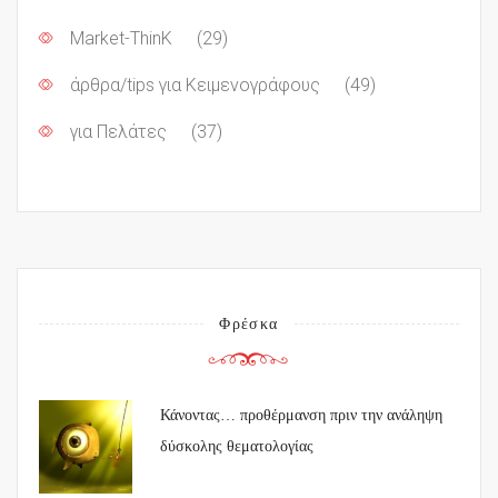
Market-ThinK
(29)
άρθρα/tips για Κειμενογράφους
(49)
για Πελάτες
(37)
Φρέσκα
Κάνοντας… προθέρμανση πριν την ανάληψη
δύσκολης θεματολογίας