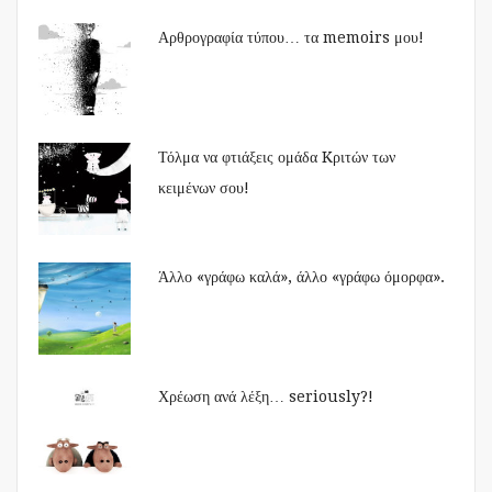
Αρθρογραφία τύπου… τα memoirs μου!
Τόλμα να φτιάξεις ομάδα Kριτών των
κειμένων σου!
Άλλο «γράφω καλά», άλλο «γράφω όμορφα».
Χρέωση ανά λέξη… seriously?!