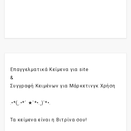
Επαγγελματικά Κείμενα για site
&
Συγγραφή Κειμένων για Μάρκετινγκ Χρήση
.•*(¸.•*´ ★`*•.¸)`*•.
Τα κείμενα είναι η Βιτρίνα σου!