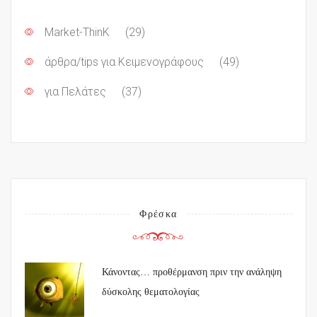
Market-ThinK
(29)
άρθρα/tips για Κειμενογράφους
(49)
για Πελάτες
(37)
Φρέσκα
Κάνοντας… προθέρμανση πριν την ανάληψη
δύσκολης θεματολογίας