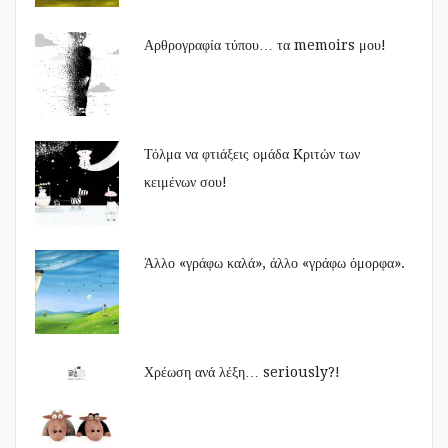
Αρθρογραφία τύπου… τα memoirs μου!
Τόλμα να φτιάξεις ομάδα Kριτών των
κειμένων σου!
Άλλο «γράφω καλά», άλλο «γράφω όμορφα».
Χρέωση ανά λέξη… seriously?!