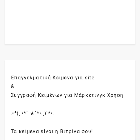
Επαγγελματικά Κείμενα για site
&
Συγγραφή Κειμένων για Μάρκετινγκ Χρήση
.•*(¸.•*´ ★`*•.¸)`*•.
Τα κείμενα είναι η Βιτρίνα σου!