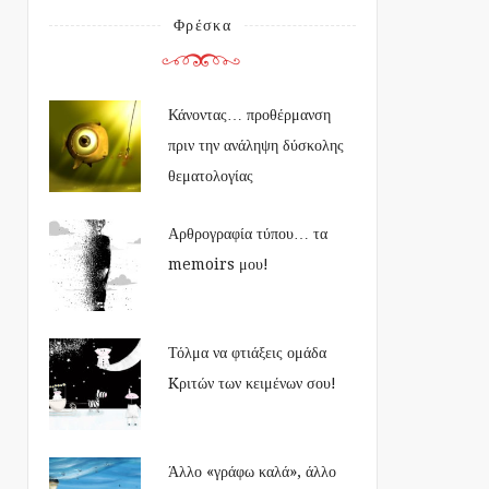
Φρέσκα
Κάνοντας… προθέρμανση
πριν την ανάληψη δύσκολης
θεματολογίας
Αρθρογραφία τύπου… τα
memoirs μου!
Τόλμα να φτιάξεις ομάδα
Kριτών των κειμένων σου!
Άλλο «γράφω καλά», άλλο