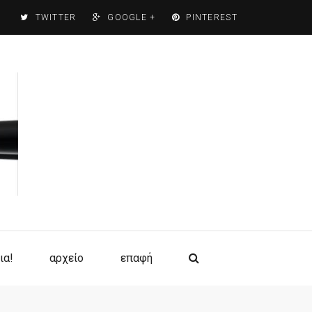
TWITTER
GOOGLE +
PINTEREST
ια!
αρχείο
επαφή