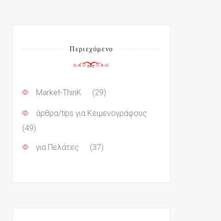
Περιεχόμενο
Market-ThinK
(29)
άρθρα/tips για Κειμενογράφους
(49)
για Πελάτες
(37)