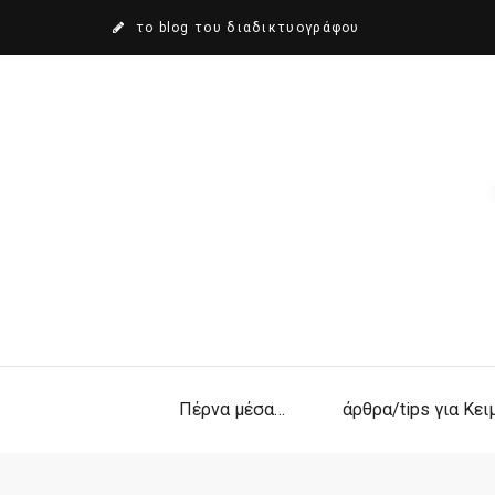
το blog του διαδικτυογράφου
Πέρνα μέσα…
άρθρα/tips για Κε