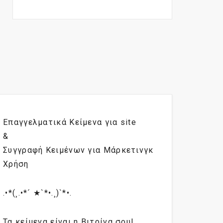
Επαγγελματικά Κείμενα για site
&
Συγγραφή Κειμένων για Μάρκετινγκ
Χρήση
.•*(¸.•*´ ★`*•.¸)`*•.
Τα κείμενα είναι η Βιτρίνα σου!