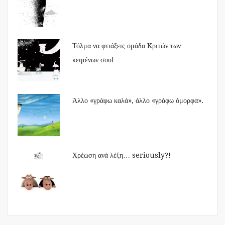
Τόλμα να φτιάξεις ομάδα Kριτών των
κειμένων σου!
Άλλο «γράφω καλά», άλλο «γράφω όμορφα».
Χρέωση ανά λέξη… seriously?!