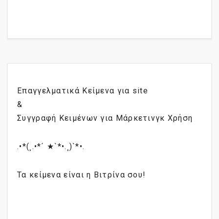
Επαγγελματικά Κείμενα για site
&
Συγγραφή Κειμένων για Μάρκετινγκ Χρήση
.•*(¸.•*´ ★`*•.¸)`*•.
Τα κείμενα είναι η Βιτρίνα σου!