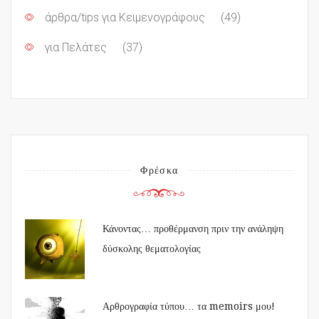
άρθρα/tips για Κειμενογράφους
(49)
για Πελάτες
(37)
Φρέσκα
Κάνοντας… προθέρμανση πριν την ανάληψη
δύσκολης θεματολογίας
Αρθρογραφία τύπου… τα memoirs μου!