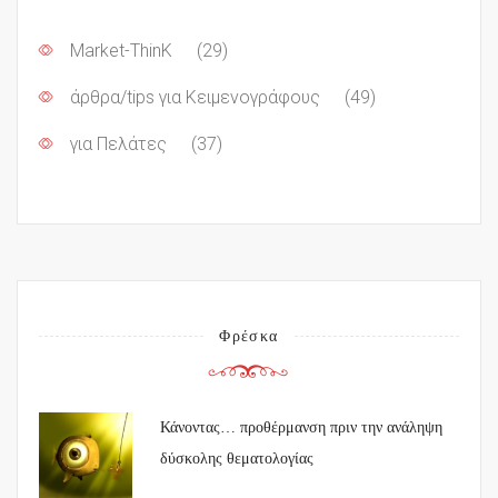
Market-ThinK
(29)
άρθρα/tips για Κειμενογράφους
(49)
για Πελάτες
(37)
Φρέσκα
Κάνοντας… προθέρμανση πριν την ανάληψη
δύσκολης θεματολογίας