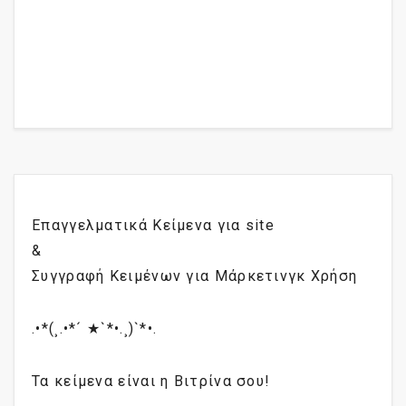
Επαγγελματικά Κείμενα για site
&
Συγγραφή Κειμένων για Μάρκετινγκ Χρήση
.•*(¸.•*´ ★`*•.¸)`*•.
Τα κείμενα είναι η Βιτρίνα σου!