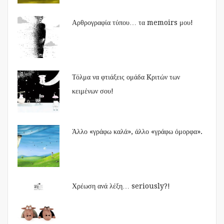
Αρθρογραφία τύπου… τα memoirs μου!
Τόλμα να φτιάξεις ομάδα Kριτών των
κειμένων σου!
Άλλο «γράφω καλά», άλλο «γράφω όμορφα».
Χρέωση ανά λέξη… seriously?!