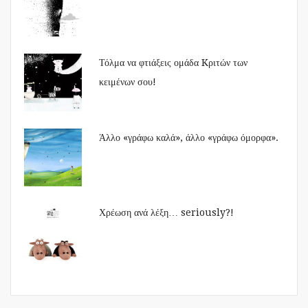
Τόλμα να φτιάξεις ομάδα Kριτών των
κειμένων σου!
Άλλο «γράφω καλά», άλλο «γράφω όμορφα».
Χρέωση ανά λέξη… seriously?!