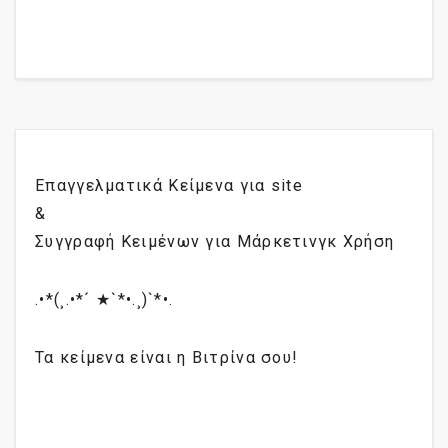
Επαγγελματικά Κείμενα για site
&
Συγγραφή Κειμένων για Μάρκετινγκ Χρήση
.•*(¸.•*´ ★`*•.¸)`*•.
Τα κείμενα είναι η Βιτρίνα σου!