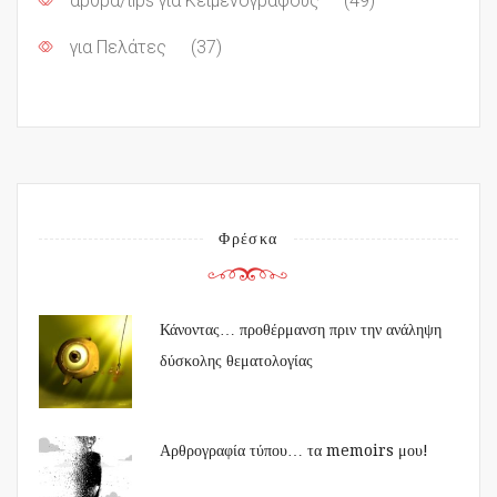
άρθρα/tips για Κειμενογράφους
(49)
για Πελάτες
(37)
Φρέσκα
Κάνοντας… προθέρμανση πριν την ανάληψη
δύσκολης θεματολογίας
Αρθρογραφία τύπου… τα memoirs μου!