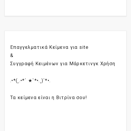
Επαγγελματικά Κείμενα για site
&
Συγγραφή Κειμένων για Μάρκετινγκ Χρήση
.•*(¸.•*´ ★`*•.¸)`*•.
Τα κείμενα είναι η Βιτρίνα σου!