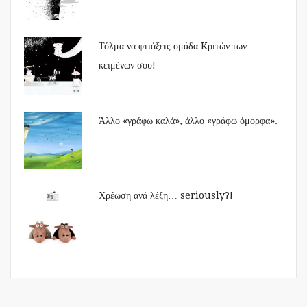
Τόλμα να φτιάξεις ομάδα Kριτών των
κειμένων σου!
Άλλο «γράφω καλά», άλλο «γράφω όμορφα».
Χρέωση ανά λέξη… seriously?!