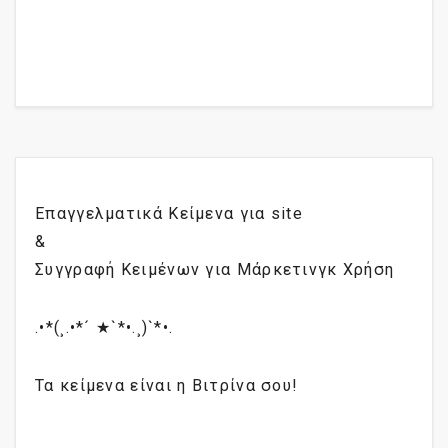
Επαγγελματικά Κείμενα για site
&
Συγγραφή Κειμένων για Μάρκετινγκ Χρήση
.•*(¸.•*´ ★`*•.¸)`*•.
Τα κείμενα είναι η Βιτρίνα σου!