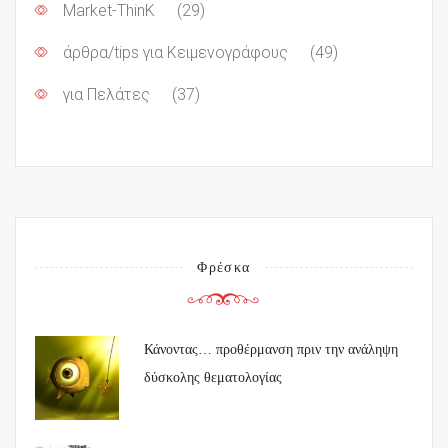
Market-ThinK
(29)
άρθρα/tips για Κειμενογράφους
(49)
για Πελάτες
(37)
Φρέσκα
Κάνοντας… προθέρμανση πριν την ανάληψη
δύσκολης θεματολογίας