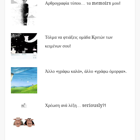
Αρθρογραφία τύπου… τα memoirs μου!
Τόλμα να φτιάξεις ομάδα Kριτών των
κειμένων σου!
Άλλο «γράφω καλά», άλλο «γράφω όμορφα».
Χρέωση ανά λέξη… seriously?!