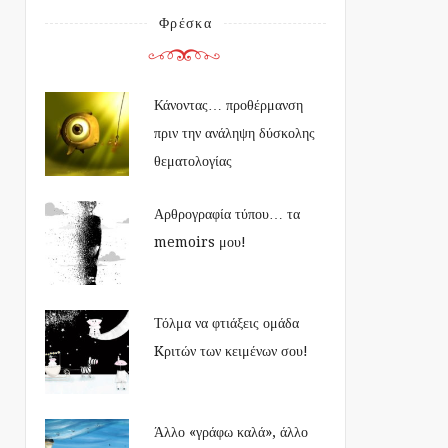
Φρέσκα
Κάνοντας… προθέρμανση
πριν την ανάληψη δύσκολης
θεματολογίας
Αρθρογραφία τύπου… τα
memoirs μου!
Τόλμα να φτιάξεις ομάδα
Kριτών των κειμένων σου!
Άλλο «γράφω καλά», άλλο