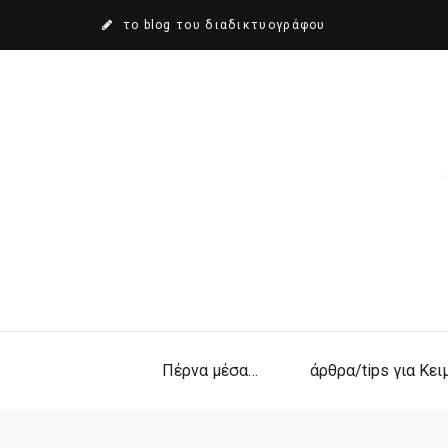
το blog του διαδικτυογράφου
Πέρνα μέσα…
άρθρα/tips για Κε