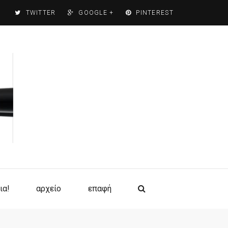
TWITTER
GOOGLE +
PINTEREST
ια!
αρχείο
επαφή