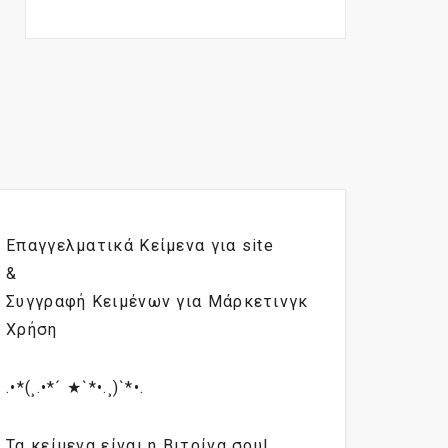
Επαγγελματικά Κείμενα για site
&
Συγγραφή Κειμένων για Μάρκετινγκ
Χρήση
.•*(¸.•*´ ★`*•.¸)`*•.
Τα κείμενα είναι η Βιτρίνα σου!