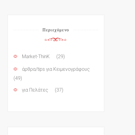
Περιεχόμενο
Market-ThinK
(29)
άρθρα/tips για Κειμενογράφους
(49)
για Πελάτες
(37)