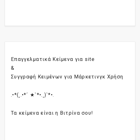
Επαγγελματικά Κείμενα για site
&
Συγγραφή Κειμένων για Μάρκετινγκ Χρήση
.•*(¸.•*´ ★`*•.¸)`*•.
Τα κείμενα είναι η Βιτρίνα σου!