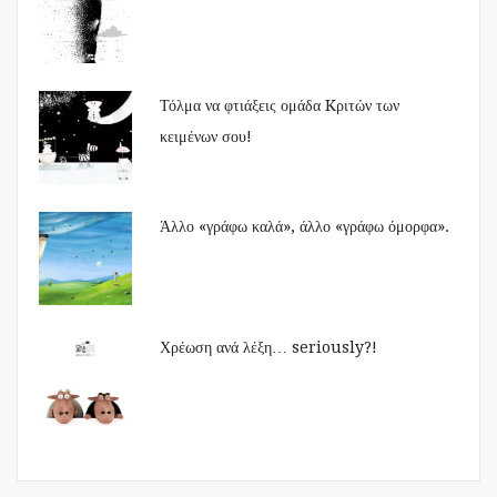
Τόλμα να φτιάξεις ομάδα Kριτών των
κειμένων σου!
Άλλο «γράφω καλά», άλλο «γράφω όμορφα».
Χρέωση ανά λέξη… seriously?!