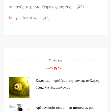
άρθρα/tips για Κειμενογράφους
(49)
για Πελάτες
(37)
Φρέσκα
Κάνοντας… προθέρμανση πριν την ανάληψη
δύσκολης θεματολογίας
Αρθρογραφία τύπου… τα memoirs μου!