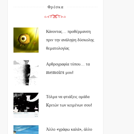
Φρέσκα
Κάνοντας… προθέρμανση
πριν την ανάληψη δύσκολης
θεματολογίας
Αρθρογραφία τύπου… τα
memoirs μου!
Τόλμα να φτιάξεις ομάδα
Kριτών των κειμένων σου!
Άλλο «γράφω καλά», άλλο