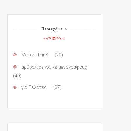
Περιεχόμενο
Market-ThinK
(29)
άρθρα/tips για Κειμενογράφους
(49)
για Πελάτες
(37)