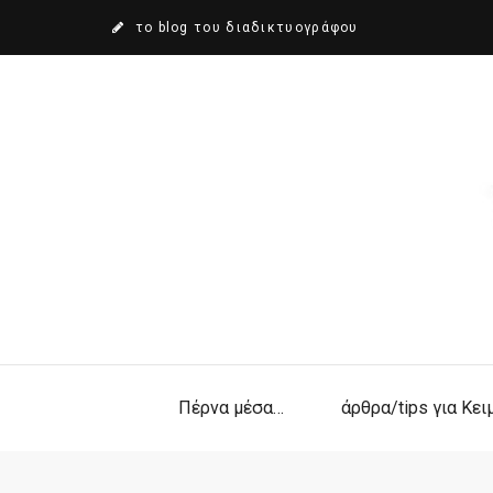
το blog του διαδικτυογράφου
Πέρνα μέσα…
άρθρα/tips για Κε