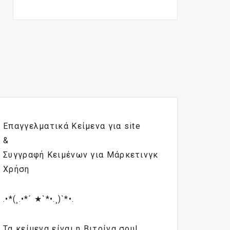
Επαγγελματικά Κείμενα για site
&
Συγγραφή Κειμένων για Μάρκετινγκ
Χρήση
.•*(¸.•*´ ★`*•.¸)`*•.
Τα κείμενα είναι η Βιτρίνα σου!