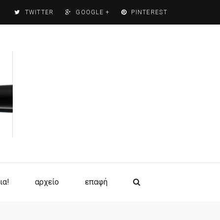
TWITTER
GOOGLE +
PINTEREST
ια!
αρχείο
επαφή