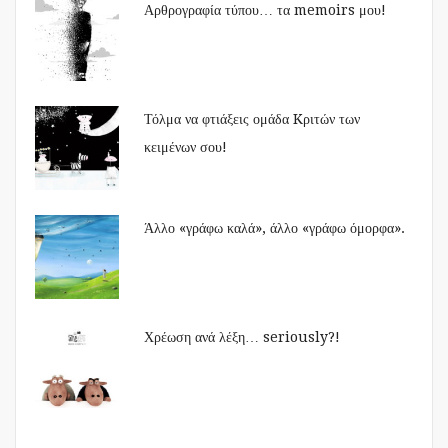
Αρθρογραφία τύπου… τα memoirs μου!
Τόλμα να φτιάξεις ομάδα Kριτών των
κειμένων σου!
Άλλο «γράφω καλά», άλλο «γράφω όμορφα».
Χρέωση ανά λέξη… seriously?!