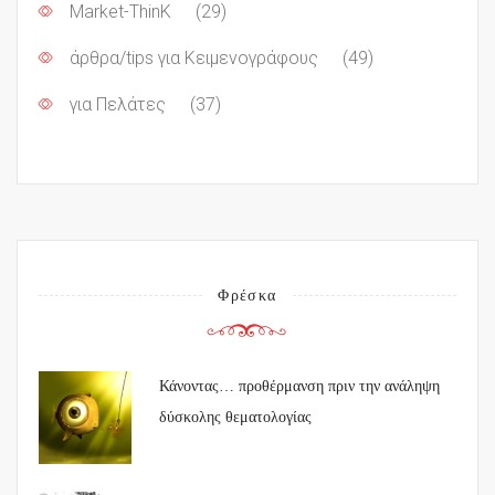
Market-ThinK
(29)
άρθρα/tips για Κειμενογράφους
(49)
για Πελάτες
(37)
Φρέσκα
Κάνοντας… προθέρμανση πριν την ανάληψη
δύσκολης θεματολογίας