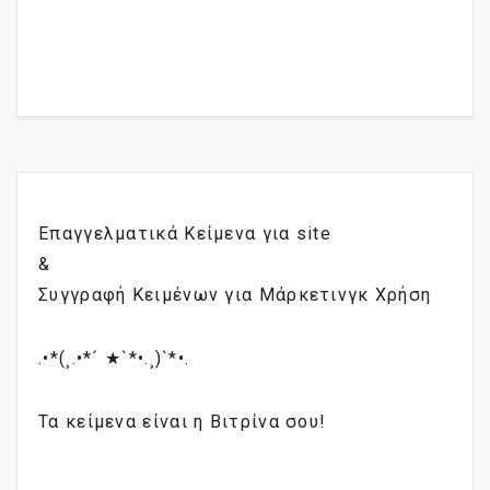
Επαγγελματικά Κείμενα για site
&
Συγγραφή Κειμένων για Μάρκετινγκ Χρήση
.•*(¸.•*´ ★`*•.¸)`*•.
Τα κείμενα είναι η Βιτρίνα σου!