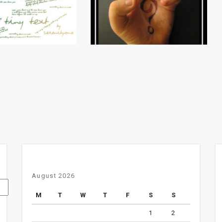
August 2026
M
T
W
T
F
S
S
1
2