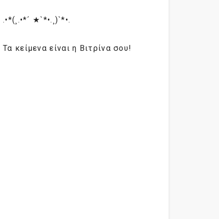
.•*(¸.•*´ ★`*•.¸)`*•.
Τα κείμενα είναι η Βιτρίνα σου!