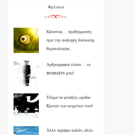
Φρέσκα
Κάνοντας… προθέρμανση
πριν την ανάληψη δύσκολης
θεματολογίας
Αρθρογραφία τύπου… τα
memoirs μου!
Τόλμα να φτιάξεις ομάδα
Kριτών των κειμένων σου!
Άλλο «γράφω καλά», άλλο