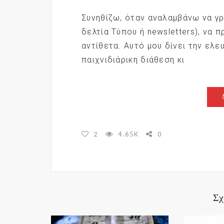
Συνηθίζω, όταν αναλαμβάνω να γ
δελτία Τύπου ή newsletters), να 
αντίθετα. Αυτό μου δίνει την ελε
παιχνιδιάρικη διάθεση κι
4.65K
2
0
Σχ