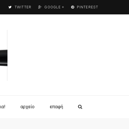
TWITTER
GOOGLE +
PINTEREST
ια!
αρχείο
επαφή