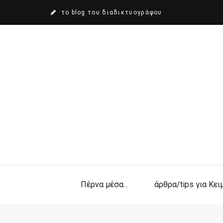
το blog του διαδικτυογράφου
Πέρνα μέσα…
άρθρα/tips για Κε