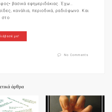
άφος• βασικά εφημεριδάκιας. Έχω…
ίδες, κανάλια, περιοδικά, ραδιόφωνο. Και
ή στο
διάβασέ με!
No Comments
ετικά άρθρα