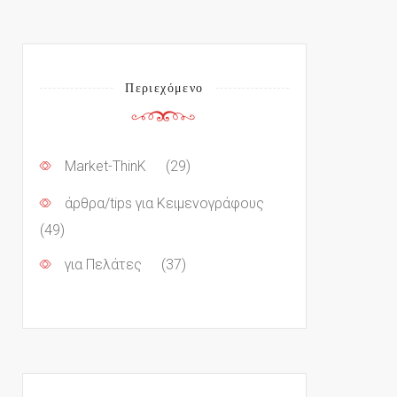
Περιεχόμενο
Market-ThinK
(29)
άρθρα/tips για Κειμενογράφους
(49)
για Πελάτες
(37)