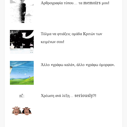
Αρθρογραφία τύπου… τα memoirs μου!
Τόλμα να φτιάξεις ομάδα Kριτών των
κειμένων σου!
Άλλο «γράφω καλά», άλλο «γράφω όμορφα».
Χρέωση ανά λέξη… seriously?!