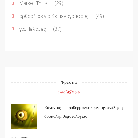
Market-ThinK
(29)
άρθρα/tips για Κειμενογράφους
(49)
για Πελάτες
(37)
Φρέσκα
Κάνοντας… προθέρμανση πριν την ανάληψη
δύσκολης θεματολογίας