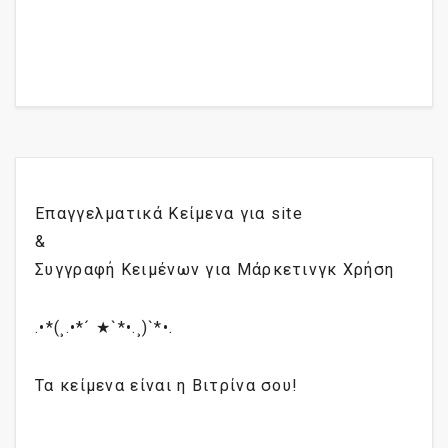
Επαγγελματικά Κείμενα για site
&
Συγγραφή Κειμένων για Μάρκετινγκ Χρήση
.•*(¸.•*´ ★`*•.¸)`*•.
Τα κείμενα είναι η Βιτρίνα σου!