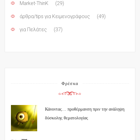
Market-ThinK
(29)
άρθρα/tips για Κειμενογράφους
(49)
για Πελάτες
(37)
Φρέσκα
Κάνοντας… προθέρμανση πριν την ανάληψη
δύσκολης θεματολογίας