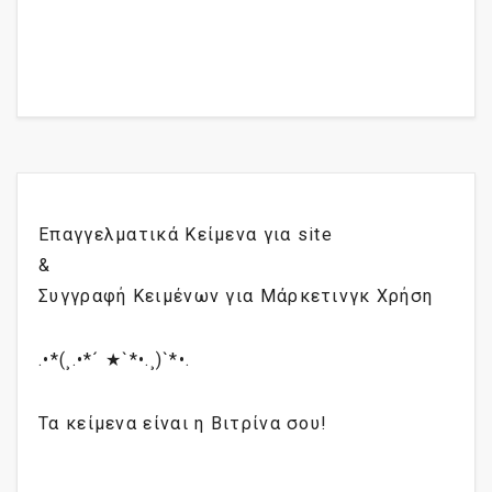
Επαγγελματικά Κείμενα για site
&
Συγγραφή Κειμένων για Μάρκετινγκ Χρήση
.•*(¸.•*´ ★`*•.¸)`*•.
Τα κείμενα είναι η Βιτρίνα σου!