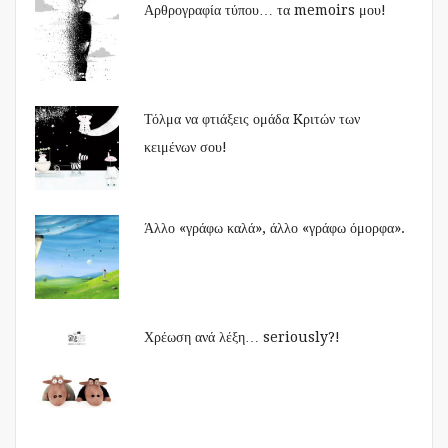
Αρθρογραφία τύπου… τα memoirs μου!
Τόλμα να φτιάξεις ομάδα Kριτών των
κειμένων σου!
Άλλο «γράφω καλά», άλλο «γράφω όμορφα».
Χρέωση ανά λέξη… seriously?!