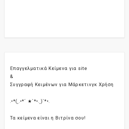
Επαγγελματικά Κείμενα για site
&
Συγγραφή Κειμένων για Μάρκετινγκ Χρήση
.•*(¸.•*´ ★`*•.¸)`*•.
Τα κείμενα είναι η Βιτρίνα σου!