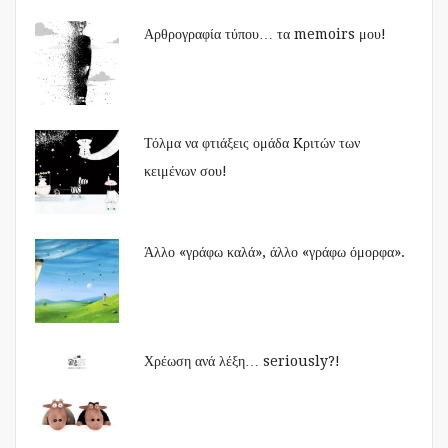
Αρθρογραφία τύπου… τα memoirs μου!
Τόλμα να φτιάξεις ομάδα Kριτών των
κειμένων σου!
Άλλο «γράφω καλά», άλλο «γράφω όμορφα».
Χρέωση ανά λέξη… seriously?!