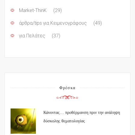
Market-ThinK
(29)
άρθρα/tips για Κειμενογράφους
(49)
για Πελάτες
(37)
Φρέσκα
Κάνοντας… προθέρμανση πριν την ανάληψη
δύσκολης θεματολογίας