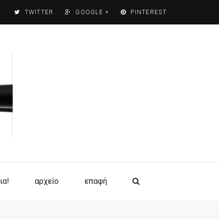
TWITTER
GOOGLE +
PINTEREST
ια!
αρχείο
επαφή