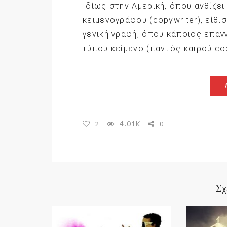
Ιδίως στην Αμερική, όπου ανθίζε
κειμενογράφου (copywriter), είθι
γενική γραφή, όπου κάποιος επαγ
τύπου κείμενο (παντός καιρού cop
4.01K
2
0
Σχ