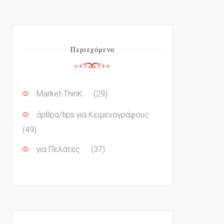
Περιεχόμενο
Market-ThinK
(29)
άρθρα/tips για Κειμενογράφους
(49)
για Πελάτες
(37)