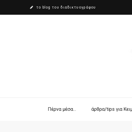
το blog του διαδικτυογράφου
Πέρνα μέσα…
άρθρα/tips για Κε