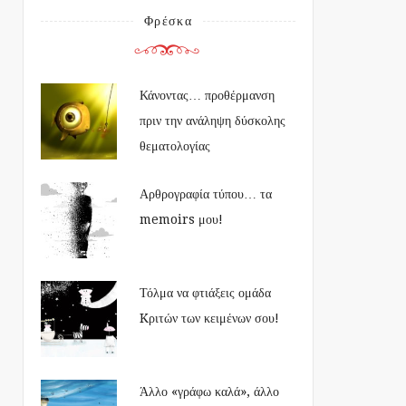
Φρέσκα
Κάνοντας… προθέρμανση
πριν την ανάληψη δύσκολης
θεματολογίας
Αρθρογραφία τύπου… τα
memoirs μου!
Τόλμα να φτιάξεις ομάδα
Kριτών των κειμένων σου!
Άλλο «γράφω καλά», άλλο