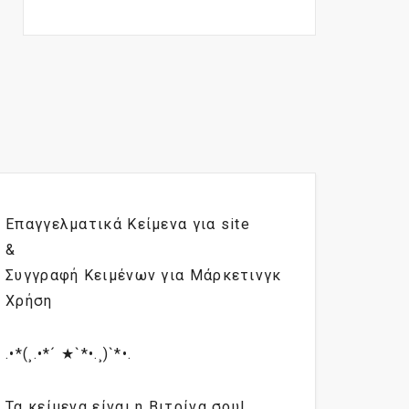
Επαγγελματικά Κείμενα για site
&
Συγγραφή Κειμένων για Μάρκετινγκ
Χρήση
.•*(¸.•*´ ★`*•.¸)`*•.
Τα κείμενα είναι η Βιτρίνα σου!