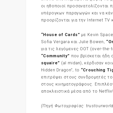
οι ηθοποιοί προσανατολίζονται π
υπέρογκων παραγωγών και να κάνο
προορίζονται για την Internet TV
“House
of
Cards
”
με Kevin Spacey
Sofia Vergara και Julie Bowen,
“
O
για τις λεγόμενες OOT (over-the-
“
Community
”
που βρίσκεται ήδη σ
squaire
”
(al midan), κέρδισαν κοι
Hidden Dragon”, to
“
Crouching Ti
επιτρέψει στους συνδρομητές το
στους κινηματογράφους. Επιπλέον
αποκλειστικά μέσα από το Netflix
(Πηγή Φωτογραφίας: trustourworl