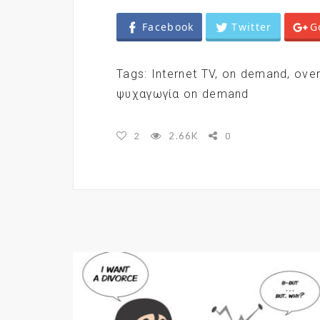
Facebook
Twitter
G
Tags:
Internet TV
,
on demand
,
over
ψυχαγωγία on demand
2.66K
2
0