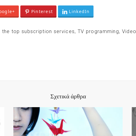
oogle+
Pinterest
LinkedIn
 the top subscription services
,
TV programming
,
Vide
Σχετικά άρθρα