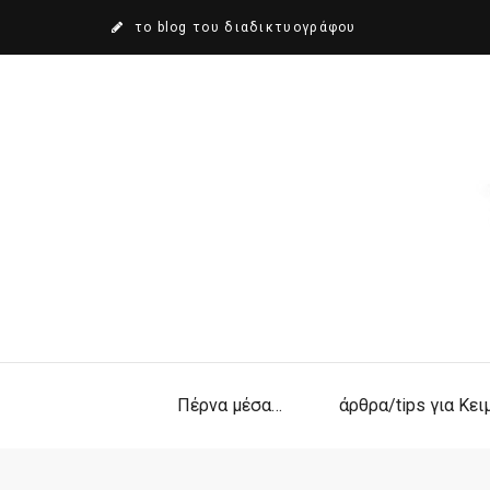
το blog του διαδικτυογράφου
Πέρνα μέσα…
άρθρα/tips για Κε