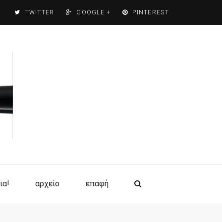
TWITTER
GOOGLE +
PINTEREST
ια!
αρχείο
επαφή