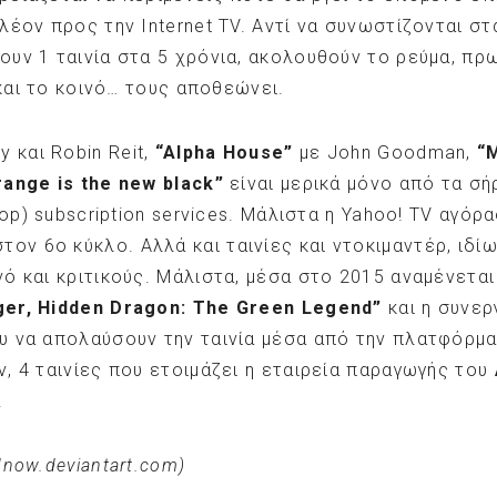
λέον προς την Internet TV. Αντί να συνωστίζονται στ
υν 1 ταινία στα 5 χρόνια, ακολουθούν το ρεύμα, πρ
 και το κοινό… τους αποθεώνει.
 και Robin Reit,
“
Alpha
House
”
με John Goodman,
“
range
is
the
new
black
”
είναι μερικά μόνο από τα σή
top) subscription services. Μάλιστα η Yahoo! TV αγό
τον 6ο κύκλο. Αλλά και ταινίες και ντοκιμαντέρ, ιδ
νό και κριτικούς. Μάλιστα, μέσα στο 2015 αναμένεται 
ger, Hidden Dragon: The Green Legend
”
και η συνερ
υ να απολαύσουν την ταινία μέσα από την πλατφόρμα
, 4 ταινίες που ετοιμάζει η εταιρεία παραγωγής του
!
dnow.deviantart.com)