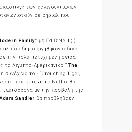
α κάστινγκ των χολιγουντιανών,
ωταγωνιστούν σε σήριαλ που
Modern
Family
”
με Ed O’Neill (!),
ριαλ που δημιουργήθηκαν ειδικά
ρασε την πολύ πετυχημένη σειρά
ίως το Αιγυπτο-Αμερικανικό
“
The
η συνέχεια του “Crouching Tiger,
γασία που πέτυχε το Netflix θα
, ταυτόχρονα με την προβολή της
Adam
Sandler
θα προβληθούν