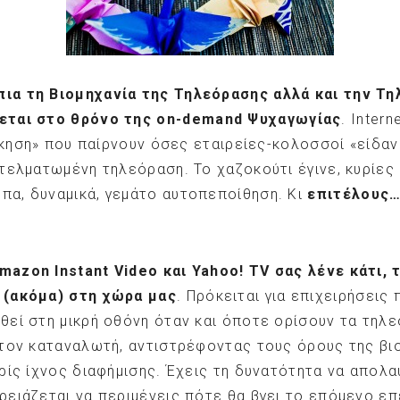
πια τη Βιομηχανία της Τηλεόρασης αλλά και την Τη
εται στο θρόνο της on
-demand
Ψυχαγωγίας
. Inter
ίκηση» που παίρνουν όσες εταιρείες-κολοσσοί «είδαν
ελματωμένη τηλεόραση. Το χαζοκούτι έγινε, κυρίες κ
α, δυναμικά, γεμάτο αυτοπεποίθηση. Κι
επιτέλους…
Amazon
Instant
Video
και Yahoo
! TV
σας λένε κάτι, 
 (ακόμα) στη χώρα μας
. Πρόκειται για επιχειρήσεις 
εί στη μικρή οθόνη όταν και όποτε ορίσουν τα τηλε
τον καταναλωτή, αντιστρέφοντας τους όρους της βιο
ρίς ίχνος διαφήμισης. Έχεις τη δυνατότητα να απολα
ειάζεται να περιμένεις πότε θα βγει το επόμενο επει