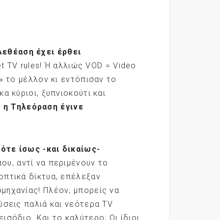
λεθέαση έχει έρθει
net TV rules! Ή αλλιώς VOD = Video
» το μέλλον κι εντόπισαν το
α κύριοι, ξυπνιοκούτι και
 η Τηλεόραση έγινε
τότε ίσως -και δικαίως-
που, αντί να περιμένουν το
οπτικά δίκτυα, επέλεξαν
μηχανίας! Πλέον, μπορείς να
ύσεις παλιά και νεότερα TV
σόδιο. Και το καλύτερο; Οι ίδιοι