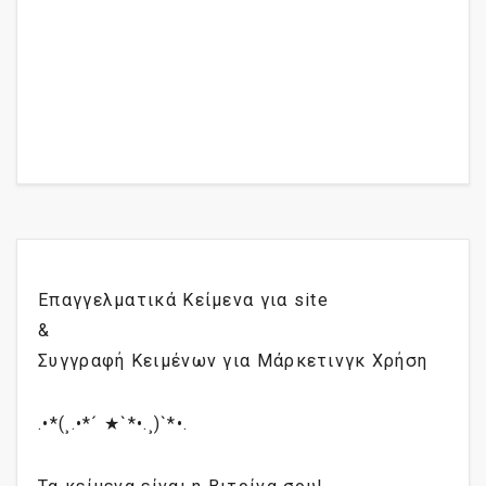
Επαγγελματικά Κείμενα για site
&
Συγγραφή Κειμένων για Μάρκετινγκ Χρήση
.•*(¸.•*´ ★`*•.¸)`*•.