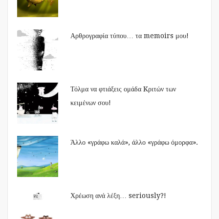
Αρθρογραφία τύπου… τα memoirs μου!
Τόλμα να φτιάξεις ομάδα Kριτών των
κειμένων σου!
Άλλο «γράφω καλά», άλλο «γράφω όμορφα».
Χρέωση ανά λέξη… seriously?!