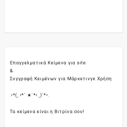
Επαγγελματικά Κείμενα για site
&
Συγγραφή Κειμένων για Μάρκετινγκ Χρήση
.•*(¸.•*´ ★`*•.¸)`*•.
Τα κείμενα είναι η Βιτρίνα σου!