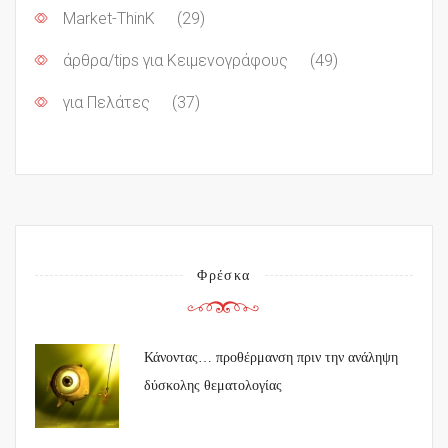
Market-ThinK
(29)
άρθρα/tips για Κειμενογράφους
(49)
για Πελάτες
(37)
Φρέσκα
Κάνοντας… προθέρμανση πριν την ανάληψη
δύσκολης θεματολογίας