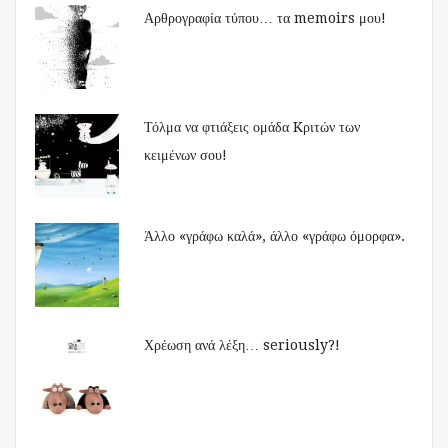
Αρθρογραφία τύπου… τα memoirs μου!
Τόλμα να φτιάξεις ομάδα Kριτών των
κειμένων σου!
Άλλο «γράφω καλά», άλλο «γράφω όμορφα».
Χρέωση ανά λέξη… seriously?!