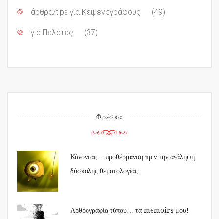
άρθρα/tips για Κειμενογράφους
(49)
για Πελάτες
(37)
Φρέσκα
Κάνοντας… προθέρμανση πριν την ανάληψη
δύσκολης θεματολογίας
Αρθρογραφία τύπου… τα memoirs μου!