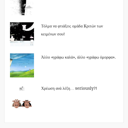
Τόλμα να φτιάξεις ομάδα Kριτών των
κειμένων σου!
Άλλο «γράφω καλά», άλλο «γράφω όμορφα».
Χρέωση ανά λέξη… seriously?!