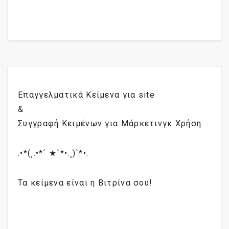
Επαγγελματικά Κείμενα για site
&
Συγγραφή Κειμένων για Μάρκετινγκ Χρήση
.•*(¸.•*´ ★`*•.¸)`*•.
Τα κείμενα είναι η Βιτρίνα σου!