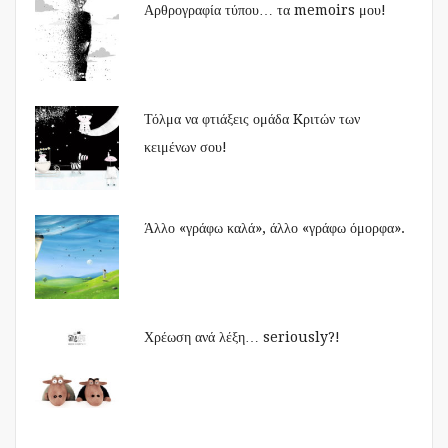
Αρθρογραφία τύπου… τα memoirs μου!
Τόλμα να φτιάξεις ομάδα Kριτών των
κειμένων σου!
Άλλο «γράφω καλά», άλλο «γράφω όμορφα».
Χρέωση ανά λέξη… seriously?!