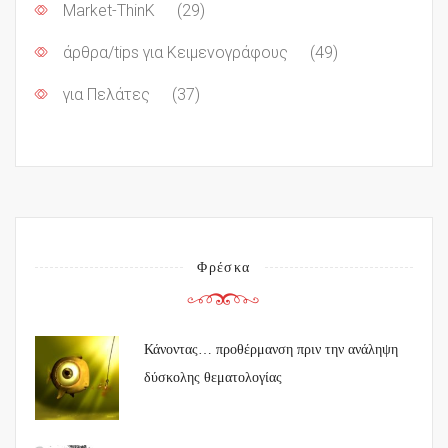
Market-ThinK
(29)
άρθρα/tips για Κειμενογράφους
(49)
για Πελάτες
(37)
Φρέσκα
Κάνοντας… προθέρμανση πριν την ανάληψη
δύσκολης θεματολογίας