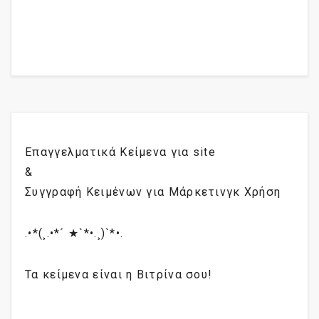
Επαγγελματικά Κείμενα για site
&
Συγγραφή Κειμένων για Μάρκετινγκ Χρήση
.•*(¸.•*´ ★`*•.¸)`*•.
Τα κείμενα είναι η Βιτρίνα σου!