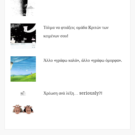
Τόλμα να φτιάξεις ομάδα Kριτών των
κειμένων σου!
Άλλο «γράφω καλά», άλλο «γράφω όμορφα».
Χρέωση ανά λέξη… seriously?!