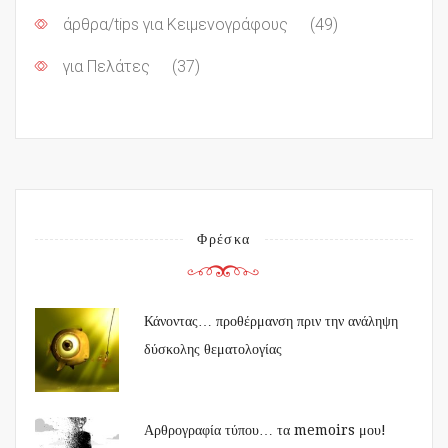
άρθρα/tips για Κειμενογράφους
(49)
για Πελάτες
(37)
Φρέσκα
Κάνοντας… προθέρμανση πριν την ανάληψη
δύσκολης θεματολογίας
Αρθρογραφία τύπου… τα memoirs μου!