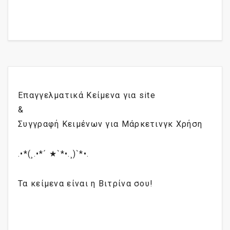
Επαγγελματικά Κείμενα για site
&
Συγγραφή Κειμένων για Μάρκετινγκ Χρήση
.•*(¸.•*´ ★`*•.¸)`*•.
Τα κείμενα είναι η Βιτρίνα σου!