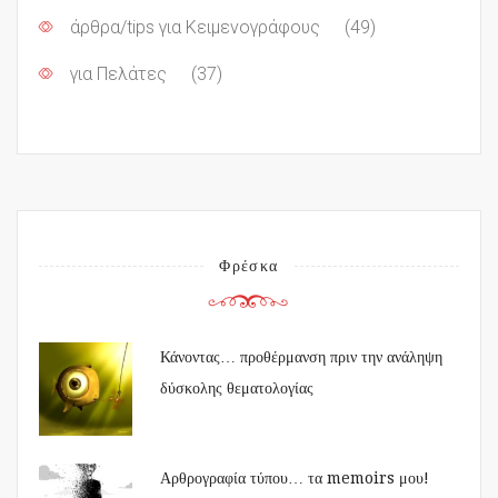
άρθρα/tips για Κειμενογράφους
(49)
για Πελάτες
(37)
Φρέσκα
Κάνοντας… προθέρμανση πριν την ανάληψη
δύσκολης θεματολογίας
Αρθρογραφία τύπου… τα memoirs μου!