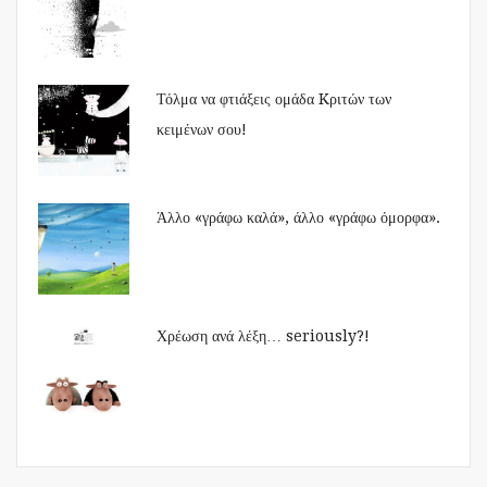
Τόλμα να φτιάξεις ομάδα Kριτών των
κειμένων σου!
Άλλο «γράφω καλά», άλλο «γράφω όμορφα».
Χρέωση ανά λέξη… seriously?!