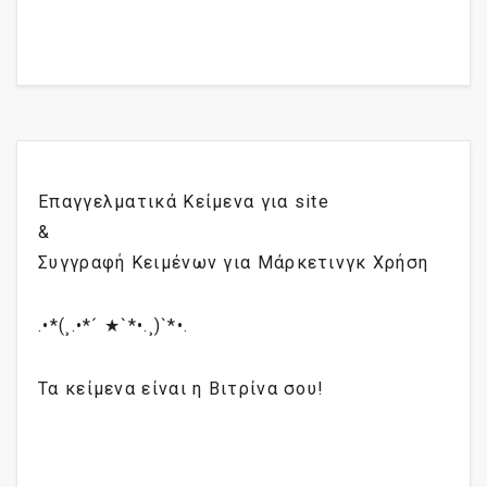
Επαγγελματικά Κείμενα για site
&
Συγγραφή Κειμένων για Μάρκετινγκ Χρήση
.•*(¸.•*´ ★`*•.¸)`*•.
Τα κείμενα είναι η Βιτρίνα σου!