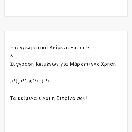
Επαγγελματικά Κείμενα για site
&
Συγγραφή Κειμένων για Μάρκετινγκ Χρήση
.•*(¸.•*´ ★`*•.¸)`*•.
Τα κείμενα είναι η Βιτρίνα σου!