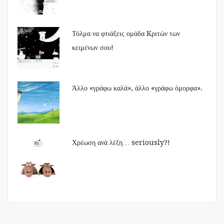
Τόλμα να φτιάξεις ομάδα Kριτών των
κειμένων σου!
Άλλο «γράφω καλά», άλλο «γράφω όμορφα».
Χρέωση ανά λέξη… seriously?!