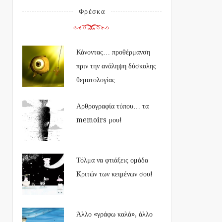
Φρέσκα
Κάνοντας… προθέρμανση
πριν την ανάληψη δύσκολης
θεματολογίας
Αρθρογραφία τύπου… τα
memoirs μου!
Τόλμα να φτιάξεις ομάδα
Kριτών των κειμένων σου!
Άλλο «γράφω καλά», άλλο