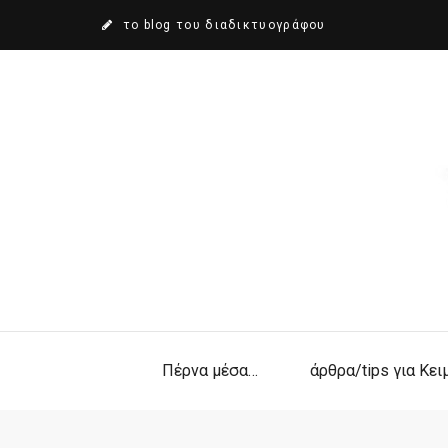
το blog του διαδικτυογράφου
Πέρνα μέσα…
άρθρα/tips για Κε