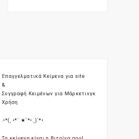
Επαγγελματικά Κείμενα για site
&
Συγγραφή Κειμένων για Μάρκετινγκ
Χρήση
.•*(¸.•*´ ★`*•.¸)`*•.
Τα κείμενα είναι η Βιτρίνα σου!