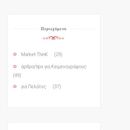
Περιεχόμενο
Market-ThinK
(29)
άρθρα/tips για Κειμενογράφους
(49)
για Πελάτες
(37)