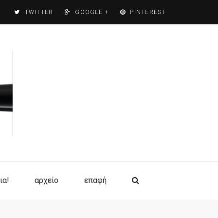
TWITTER
GOOGLE +
PINTEREST
ια!
αρχείο
επαφή