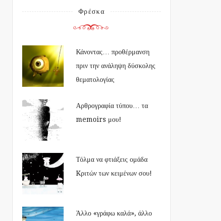
Φρέσκα
Κάνοντας… προθέρμανση
πριν την ανάληψη δύσκολης
θεματολογίας
Αρθρογραφία τύπου… τα
memoirs μου!
Τόλμα να φτιάξεις ομάδα
Kριτών των κειμένων σου!
Άλλο «γράφω καλά», άλλο