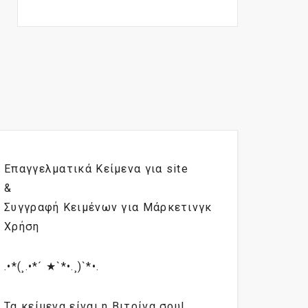
Επαγγελματικά Κείμενα για site
&
Συγγραφή Κειμένων για Μάρκετινγκ
Χρήση
.•*(¸.•*´ ★`*•.¸)`*•.
Τα κείμενα είναι η Βιτρίνα σου!