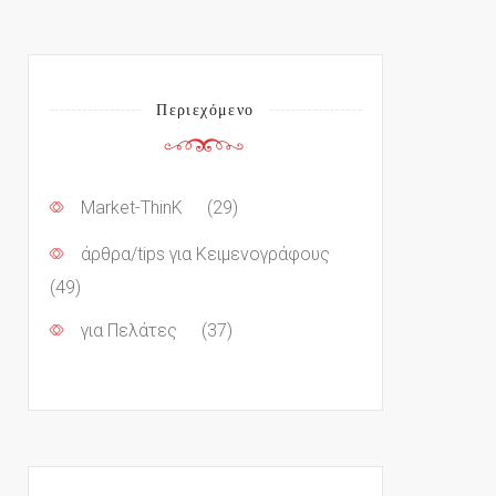
Περιεχόμενο
Market-ThinK
(29)
άρθρα/tips για Κειμενογράφους
(49)
για Πελάτες
(37)