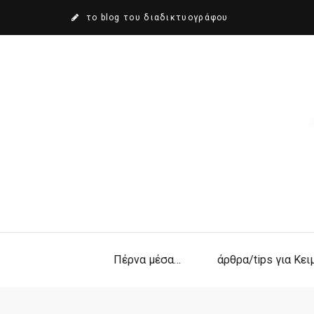
το blog του διαδικτυογράφου
Πέρνα μέσα…
άρθρα/tips για Κε