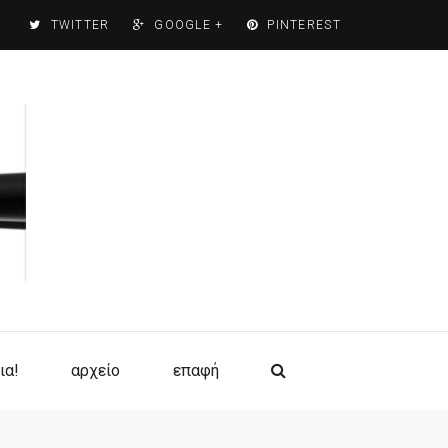
TWITTER
GOOGLE +
PINTEREST
ια!
αρχείο
επαφή