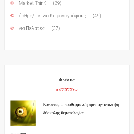
Market-ThinK
(29)
άρθρα/tips για Κειμενογράφους
(49)
για Πελάτες
(37)
Φρέσκα
Κάνοντας… προθέρμανση πριν την ανάληψη
δύσκολης θεματολογίας