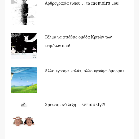
Αρθρογραφία τύπου… τα memoirs μου!
Τόλμα να φτιάξεις ομάδα Kριτών των
κειμένων σου!
Άλλο «γράφω καλά», άλλο «γράφω όμορφα».
Χρέωση ανά λέξη… seriously?!