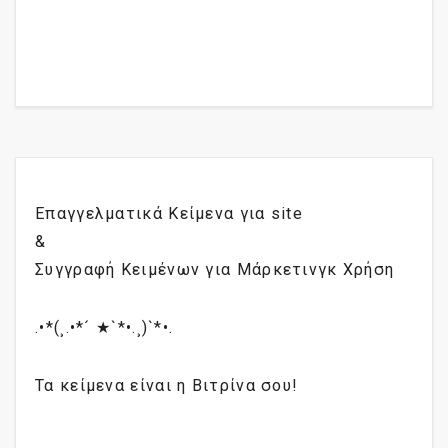
Επαγγελματικά Κείμενα για site
&
Συγγραφή Κειμένων για Μάρκετινγκ Χρήση
.•*(¸.•*´ ★`*•.¸)`*•.
Τα κείμενα είναι η Βιτρίνα σου!